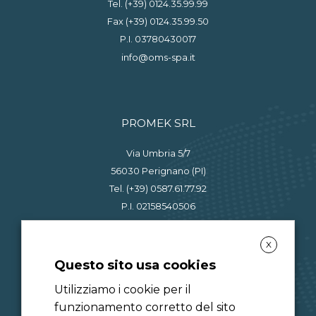
Tel. (+39) 0124.35.99.99
Fax (+39) 0124.35.99.50
P.I. 03780430017
info@oms-spa.it
PROMEK SRL
Via Umbria 5/7
56030 Perignano (PI)
Tel. (+39) 0587.61.77.92
P.I. 02158540506
info@promeksrl.it
X
Questo sito usa cookies
Utilizziamo i cookie per il
LINK PRIVACY
funzionamento corretto del sito