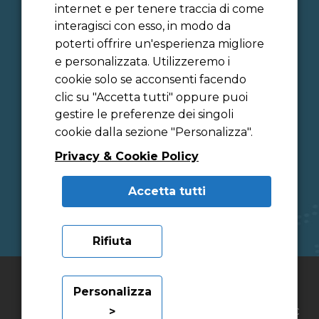
Candidati da considerare per l'instaurazione di un
internet e per tenere traccia di come
rapporto di lavoro
interagisci con esso, in modo da
Consulenti e liberi professionisti, anche in forma
poterti offrire un'esperienza migliore
associata
e personalizzata. Utilizzeremo i
cookie solo se acconsenti facendo
Persone interessate da Videosorveglianza
clic su "Accetta tutti" oppure puoi
Navigatori sito internet
gestire le preferenze dei singoli
Potenziali clienti
cookie dalla sezione "Personalizza".
Referenti presso aziende clienti
Referenti presso aziende fornitrici
Privacy & Cookie Policy
Visitatori
Privacy sito web
Accetta tutti
Rifiuta
Copyright © OMS S.p.A. - P.I. e C.F. 03780430017
Personalizza
Iscritta alla CCIAA con numero di repertorio economico
>
amministrativo 587667 - Capitale Sociale I.V. € 1.476.800,00 €